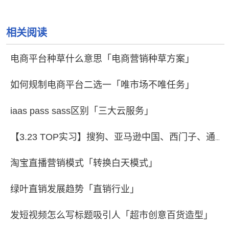
相关阅读
电商平台种草什么意思「电商营销种草方案」
如何规制电商平台二选一「唯市场不唯任务」
iaas pass sass区别「三大云服务」
【3.23 TOP实习】搜狗、亚马逊中国、西门子、通用电器、腾讯大粤网、百词斩、埃哲森等招人啦！快来pick你的offer吧！
淘宝直播营销模式「转换白天模式」
绿叶直销发展趋势「直销行业」
发短视频怎么写标题吸引人「超市创意百货造型」