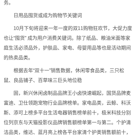
务。
日用品囤货或成为购物节关键词
10月下旬将迎来一年一度的双11购物狂欢节，大促力度
也让“囤货” 成为用户消费关键词。除了纸品、粮油米面等家
庭生活必须品外，护肤品、家电、母婴用品等也是活动期间
的热卖品类。
根据去年“双十一”销售数据，休闲零食品类，三只松
鼠、良品铺子、百草味三巨头地位稳
固，新兴休闲卤制品品牌王小卤快速崛起，国货品牌麦
富迪、卫仕领跑宠物行业品牌榜单。家电品类，云鲸、科沃
斯、添可上榜多平台生活电器销售榜单前十，极米科技分别
位列京东与天猫投影仪品牌销售额榜单第一与第二。个护清
洁品类，维达、蓝月亮上榜各平台家清个护类销售额前十，