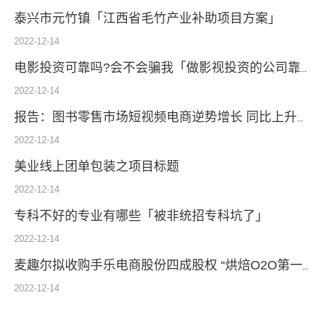
泰兴市元竹镇「江西省毛竹产业补助项目方案」
2022-12-14
电影投资可靠吗?会不会骗我「做影视投资的公司靠谱吗」
2022-12-14
报告：图书零售市场短视频电商逆势增长 同比上升60%
2022-12-14
美业线上团单包装之项目标题
2022-12-14
专科不好的专业有哪些「被非统招专科坑了」
2022-12-14
麦趣尔拟收购手乐电商股份四成股权 “烘焙O2O第一股”或曲线登临A股
2022-12-14