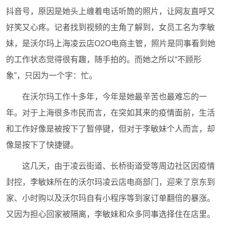
抖音号，原因是她头上缠着电话听筒的照片，让网友直呼又
好笑又心疼。记者找到视频的主角了解到，女员工名为李敏
妹，是沃尔玛上海凌云店O2O电商主管，照片是同事看到她
的工作状态觉得很有趣，随手拍的。而她之所以“不顾形
象”，只因为一个字：忙。
在沃尔玛工作十多年，今年是她最辛苦也最难忘的一
年。对于上海很多市民而言，在突如其来的疫情面前，生活
和工作好像是被按下了暂停键，但对于李敏妹个人而言，却
像是按下了快捷键。
这几天，由于凌云街道、长桥街道受等周边社区因疫情
封控，李敏妹所在的沃尔玛凌云店电商部门，迎来了京东到
家、小时购以及沃尔玛自有小程序等到家订单翻倍的暴涨。
又因为担心回家被隔离，李敏妹和众多同事选择住在店里。