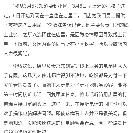
“我从3月5号知道要封小区，3月6日早上赶紧把孩子送
走。6日开始到现在一直住在店里了，门店为我们员工提供
了被褥这些日用品。“李敏妹告诉记者，她主要负责门店的线
上业务，之所以选择住在店里，是因为疫情原因导致线上订
单一下爆增，又因为很多同事所在小区封控，所以导致店内
人力很紧张。
李敏妹说，店里负责京东到家等线上业务的电商团队人
手有限，这几天大伙儿都忙得脚不沾地，吃饭都是对付一下
就忙着拣货去了。而她本人更是为了更好地服务顾客，能够
第一时间接听电话、回复顾客信息，将电话听筒用店里的打
包绳直接固定到头上，这样一来，在接听电话的同时也可以
双手操作电脑解决问题。即使这样看上去并不是很美观，但
是她知道，没能快速送达的订单顾客会着急，有一些缺货售
后的沟通也不能耽误。